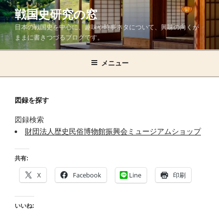
コ
戦国史研究の窓
ン
日本の戦国史を中心に、趣味や時事ネタについて、興味の向くが
テ
ままに書きつづるブログです。
ン
ツ
メニュー
へ
ス
キ
ッ
図録を探す
プ
図録検索
財団法人歴史民俗博物館振興会ミュージアムショップ
共有:
X
Facebook
Line
印刷
いいね: