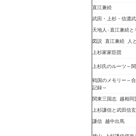
直江兼続
武田・上杉・信濃武
天地人-直江兼続と
図説 直江兼続 人
上杉家家臣団
上杉氏のルーツ～関
戦国のメモリー～合
記録～
関東三国志 越相同
上杉謙信と武田信玄
謙信 越中出馬