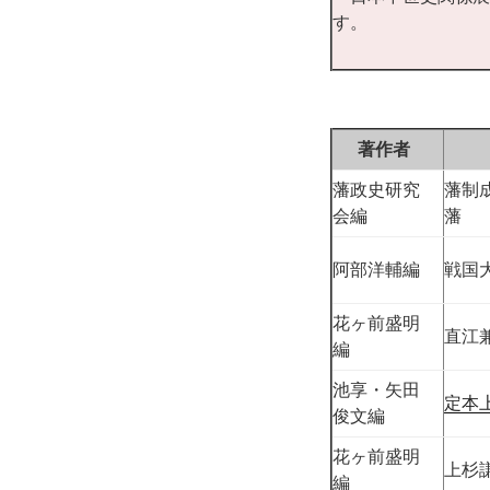
す。
著作者
藩政史研究
藩制
会編
藩
阿部洋輔編
戦国
花ヶ前盛明
直江
編
池享・矢田
定本
俊文編
花ヶ前盛明
上杉
編