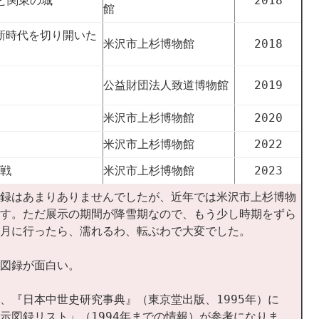
と関東の城
2018
館
新時代を切り開いた
米沢市上杉博物館
2018
公益財団法人致道博物館
2019
米沢市上杉博物館
2020
米沢市上杉博物館
2022
戦
米沢市上杉博物館
2023
録はあまりありませんでしたが、近年では米沢市上杉博物
す。ただ展示の期間が降雪期なので、もう少し時期をずら
月に行ったら、濡れるわ、転ぶわで大変でした。
図録が面白い。
、『日本中世史研究事典』（東京堂出版、1995年）に
示図録リスト」（1994年までの情報）が参考になりま