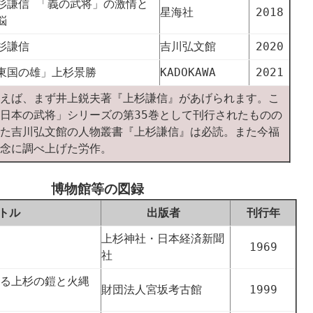
杉謙信 「義の武将」の激情と
星海社
2018
悩
杉謙信
吉川弘文館
2020
東国の雄」上杉景勝
KADOKAWA
2021
えば、まず井上鋭夫著『上杉謙信』があげられます。こ
日本の武将」シリーズの第35巻として刊行されたものの
た吉川弘文館の人物叢書『上杉謙信』は必読。また今福
念に調べ上げた労作。
博物館等の図録
トル
出版者
刊行年
上杉神社・日本経済新聞
1969
社
る上杉の鎧と火縄
財団法人宮坂考古館
1999