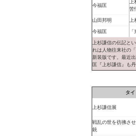
上
今福匡
苦
山田邦明
上
今福匡
「
上杉謙信の伝記とい
れは人物往来社の「
新装版です。最近出
匡『上杉謙信』も丹
タイ
上杉謙信展
戦乱の世を彷彿させ
銃