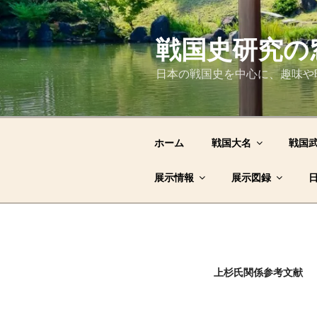
コ
ン
テ
戦国史研究の
ン
日本の戦国史を中心に、趣味や
ツ
へ
ス
キ
ホーム
戦国大名
戦国
ッ
プ
展示情報
展示図録
上杉氏関係参考文献