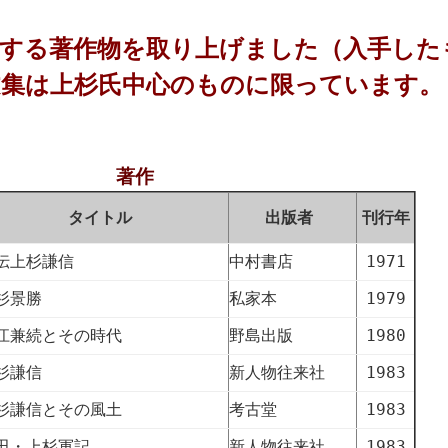
及する著作物を取り上げました（入手した
文集は上杉氏中心のものに限っています。
著作
タイトル
出版者
刊行年
伝上杉謙信
中村書店
1971
杉景勝
私家本
1979
江兼続とその時代
野島出版
1980
杉謙信
新人物往来社
1983
杉謙信とその風土
考古堂
1983
田・上杉軍記
新人物往来社
1983