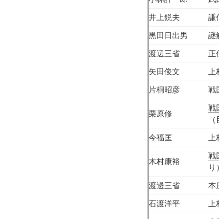
井上鋭夫
謙
黒田日出男
謎
渡辺三省
正
矢田俊文
上
片桐昭彦
戦
戦
栗原修
（
今福匡
上
戦
木村康裕
り
渡邊三省
本
石渡洋平
上