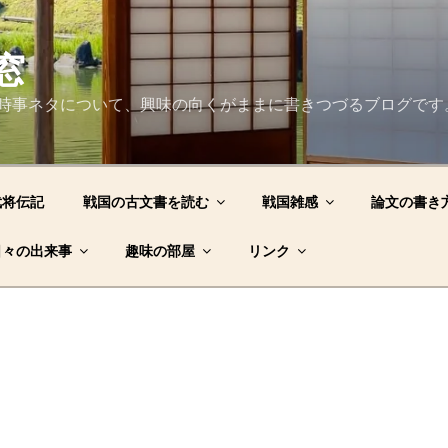
窓
時事ネタについて、興味の向くがままに書きつづるブログです
武将伝記
戦国の古文書を読む
戦国雑感
論文の書き
日々の出来事
趣味の部屋
リンク