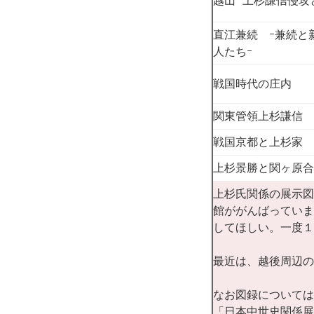
越山 上杉謙信侵攻
直江兼続 ｰ兼続と
人たちｰ
戦国時代の庄内
関東管領上杉謙信
戦国京都と上杉家
上杉景勝と関ヶ原合
上杉氏関係の展示図
館ががんばっていま
してほしい。一度１
最近は、越後周辺の
なお図録については
「日本中世史関係展