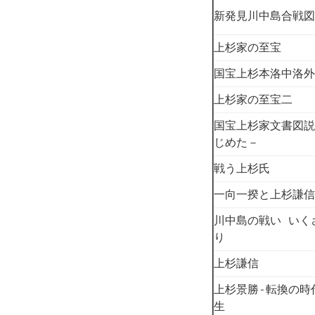
新発見川中島合戦図
上杉家の至宝
国宝上杉本洛中洛外
上杉家の至宝二
国宝上杉家文書図説
じめた－
戦う上杉氏
一向一揆と上杉謙信
川中島の戦い いく
り
上杉謙信
上杉景勝-転換の時
生