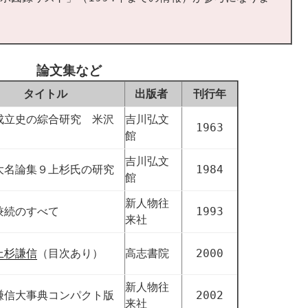
論文集など
タイトル
出版者
刊行年
成立史の綜合研究 米沢
吉川弘文
1963
館
吉川弘文
大名論集９上杉氏の研究
1984
館
新人物往
兼続のすべて
1993
来社
上杉謙信
（目次あり）
高志書院
2000
新人物往
謙信大事典コンパクト版
2002
来社