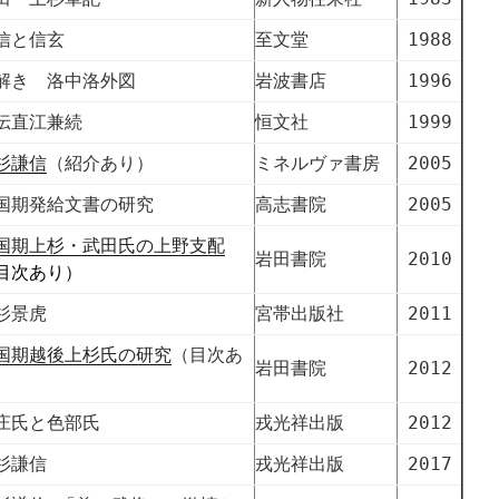
信と信玄
至文堂
1988
解き 洛中洛外図
岩波書店
1996
伝直江兼続
恒文社
1999
杉謙信
（紹介あり）
ミネルヴァ書房
2005
国期発給文書の研究
高志書院
2005
国期上杉・武田氏の上野支配
岩田書院
2010
目次あり）
杉景虎
宮帯出版社
2011
国期越後上杉氏の研究
（目次あ
岩田書院
2012
）
庄氏と色部氏
戎光祥出版
2012
杉謙信
戎光祥出版
2017