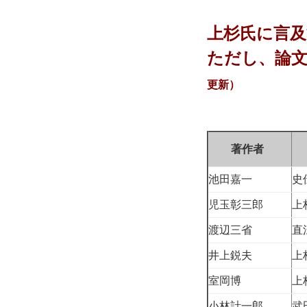
上杉氏に言
ただし、論
更新）
著作者
池田嘉一
史
児玉彰三郎
上
渡辺三省
直
井上鋭夫
上
室岡博
上
小林計一郎
武