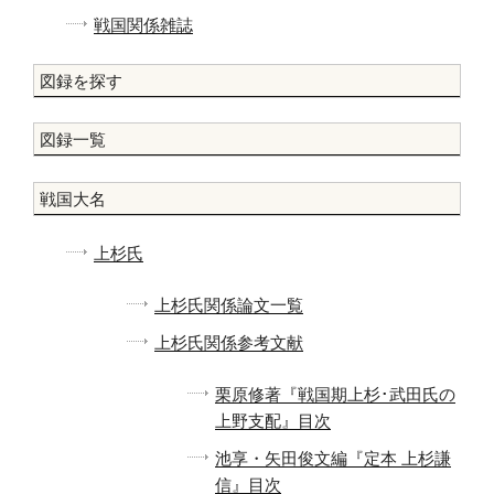
戦国関係雑誌
図録を探す
図録一覧
戦国大名
上杉氏
上杉氏関係論文一覧
上杉氏関係参考文献
栗原修著『戦国期上杉･武田氏の
上野支配』目次
池享・矢田俊文編『定本 上杉謙
信』目次