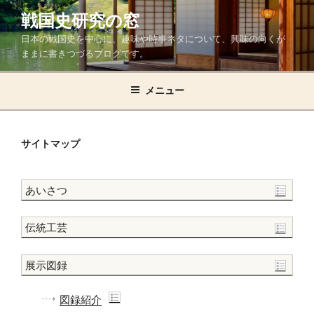
コ
戦国史研究の窓
ン
日本の戦国史を中心に、趣味や時事ネタについて、興味の向くが
テ
ままに書きつづるブログです。
ン
ツ
メニュー
へ
ス
キ
ッ
サイトマップ
プ
あいさつ
伝統工芸
展示図録
図録紹介