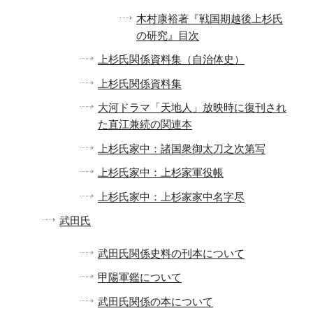
木村康裕著『戦国期越後上杉氏
の研究』目次
上杉氏関係資料集（自治体史）
上杉氏関係資料集
大河ドラマ「天地人」放映時に復刊され
た直江兼続の関連本
上杉氏家中：諸国衆御太刀之次第写
上杉氏家中：上杉家軍役帳
上杉氏家中：上杉家家中名字尽
武田氏
武田氏関係史料の刊本について
甲陽軍鑑について
武田氏関係の本について