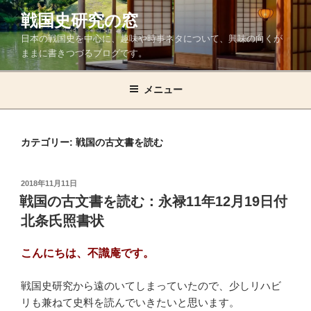
コ
戦国史研究の窓
ン
日本の戦国史を中心に、趣味や時事ネタについて、興味の向くが
テ
ままに書きつづるブログです。
ン
ツ
メニュー
へ
ス
キ
ッ
カテゴリー:
戦国の古文書を読む
プ
投
2018年11月11日
稿
戦国の古文書を読む：永禄11年12月19日付
日:
北条氏照書状
こんにちは、不識庵です。
戦国史研究から遠のいてしまっていたので、少しリハビ
リも兼ねて史料を読んでいきたいと思います。