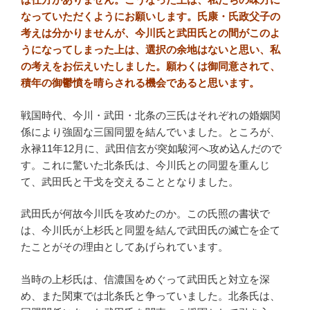
なっていただくようにお願いします。氏康・氏政父子の
考えは分かりませんが、今川氏と武田氏との間がこのよ
うになってしまった上は、選択の余地はないと思い、私
の考えをお伝えいたしました。願わくは御同意されて、
積年の御鬱憤を晴らされる機会であると思います。
戦国時代、今川・武田・北条の三氏はそれぞれの婚姻関
係により強固な三国同盟を結んでいました。ところが、
永禄11年12月に、武田信玄が突如駿河へ攻め込んだので
す。これに驚いた北条氏は、今川氏との同盟を重んじ
て、武田氏と干戈を交えることとなりました。
武田氏が何故今川氏を攻めたのか。この氏照の書状で
は、今川氏が上杉氏と同盟を結んで武田氏の滅亡を企て
たことがその理由としてあげられています。
当時の上杉氏は、信濃国をめぐって武田氏と対立を深
め、また関東では北条氏と争っていました。北条氏は、