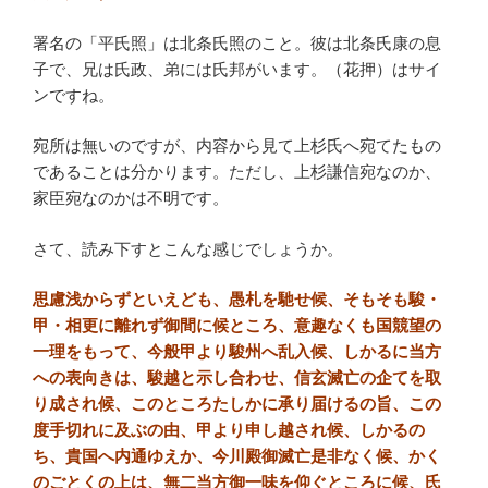
署名の「平氏照」は北条氏照のこと。彼は北条氏康の息
子で、兄は氏政、弟には氏邦がいます。（花押）はサイ
ンですね。
宛所は無いのですが、内容から見て上杉氏へ宛てたもの
であることは分かります。ただし、上杉謙信宛なのか、
家臣宛なのかは不明です。
さて、読み下すとこんな感じでしょうか。
思慮浅からずといえども、愚札を馳せ候、そもそも駿・
甲・相更に離れず御間に候ところ、意趣なくも国競望の
一理をもって、今般甲より駿州へ乱入候、しかるに当方
への表向きは、駿越と示し合わせ、信玄滅亡の企てを取
り成され候、このところたしかに承り届けるの旨、この
度手切れに及ぶの由、甲より申し越され候、しかるの
ち、貴国へ内通ゆえか、今川殿御滅亡是非なく候、かく
のごとくの上は、無二当方御一味を仰ぐところに候、氏