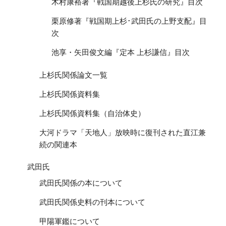
木村康裕著『戦国期越後上杉氏の研究』目次
栗原修著『戦国期上杉･武田氏の上野支配』目
次
池享・矢田俊文編『定本 上杉謙信』目次
上杉氏関係論文一覧
上杉氏関係資料集
上杉氏関係資料集（自治体史）
大河ドラマ「天地人」放映時に復刊された直江兼
続の関連本
武田氏
武田氏関係の本について
武田氏関係史料の刊本について
甲陽軍鑑について