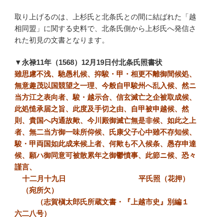
取り上げるのは、上杉氏と北条氏との間に結ばれた「越
相同盟」に関する史料で、北条氏側から上杉氏へ発信さ
れた初見の文書となります。
▼永禄11年（1568）12月19日付北条氏照書状
雖思慮不浅、馳愚札候、抑駿・甲・相更不離御間候処、
無意趣茂以国競望之一理、今般自甲駿州へ乱入候、然ニ
当方江之表向者、駿・越示合、信玄滅亡之企被取成候、
此処慥承届之旨、此度及手切之由、自甲被申越候、然
則、貴国へ内通故歟、今川殿御滅亡無是非候、如此之上
者、無二当方御一味所仰候、氏康父子心中雖不存知候、
駿・甲両国如此成来候上者、何歟も不入候条、愚存申達
候、願ハ御同意可被散累年之御鬱憤事、此節ニ候、恐々
謹言、
十二月十九日 平氏照（花押）
（宛所欠）
（志賀槇太郎氏所蔵文書・『上越市史』別編１
六二八号）