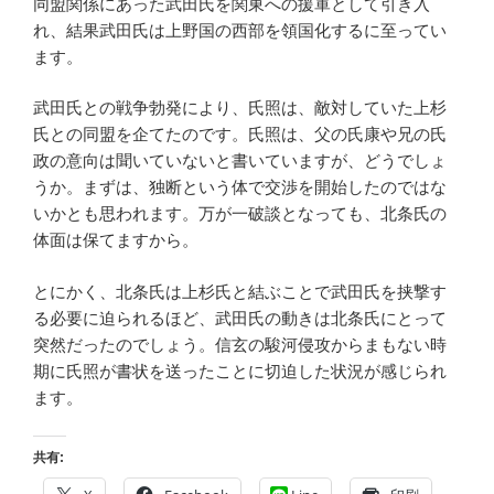
同盟関係にあった武田氏を関東への援軍として引き入
れ、結果武田氏は上野国の西部を領国化するに至ってい
ます。
武田氏との戦争勃発により、氏照は、敵対していた上杉
氏との同盟を企てたのです。氏照は、父の氏康や兄の氏
政の意向は聞いていないと書いていますが、どうでしょ
うか。まずは、独断という体で交渉を開始したのではな
いかとも思われます。万が一破談となっても、北条氏の
体面は保てますから。
とにかく、北条氏は上杉氏と結ぶことで武田氏を挟撃す
る必要に迫られるほど、武田氏の動きは北条氏にとって
突然だったのでしょう。信玄の駿河侵攻からまもない時
期に氏照が書状を送ったことに切迫した状況が感じられ
ます。
共有: