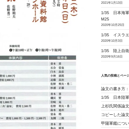
2021年1月13日
1/35 日本
M25
2020年10月25日
1/35 イスラ
2020年10月3日
1/35 陸上自
2020年9月16日
人気の投稿とペー
論文の書き方
1/35 日本
上杉氏関係論
コピーした論
甲陽軍鑑につ