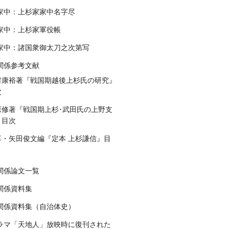
家中：上杉家家中名字尽
家中：上杉家軍役帳
家中：諸国衆御太刀之次第写
関係参考文献
村康裕著『戦国期越後上杉氏の研究』
次
原修著『戦国期上杉･武田氏の上野支
』目次
享・矢田俊文編『定本 上杉謙信』目
関係論文一覧
関係資料集
関係資料集（自治体史）
ラマ「天地人」放映時に復刊された