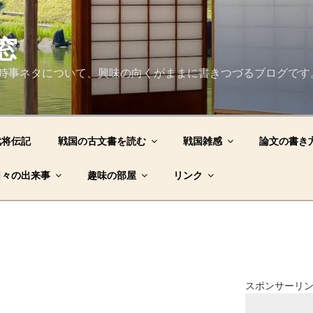
窓
時事ネタについて、興味の向くがままに書きつづるブログです
武将伝記
戦国の古文書を読む
戦国雑感
論文の書き
日々の出来事
趣味の部屋
リンク
スポンサーリ