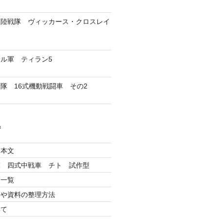
海軍陸戦隊 ヴィッカース・クロスレイ
エル軍 ティラン5
衛隊 16式機動戦闘車 その2
ジ
：本文
陸軍 四式中戦車 チト 試作型
文一覧
文や資料の整理方法
いて