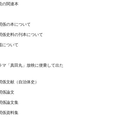
続の関連本
関係の本について
関係史料の刊本について
鑑について
ラマ「真田丸」放映に便乗して出た
関係文献（自治体史）
関係論文
関係論文集
関係資料集