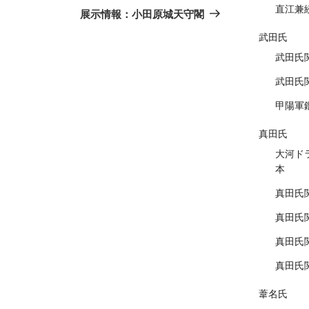
直江兼
の
展示情報：小田原城天守閣
投
武田氏
稿
武田氏
武田氏
甲陽軍
真田氏
大河ド
本
真田氏
真田氏
真田氏
真田氏
葦名氏