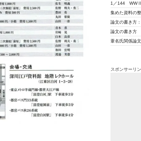
1／144 WW
集めた資料の
論文の書き方
論文の書き方
葦名氏関係論
スポンサーリ