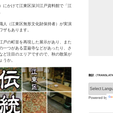
）にかけて江東区深川江戸資料館で「江
。
職人（江東区無形文化財保持者）が実演
ワザもあります。
江戸の町並を再現した展示があり、また
の一つがある霊巌寺などがあったり、さ
など注目のエリアですので、秋の散策が
ょうか。
翻訳（TRANSLAT
Powered by