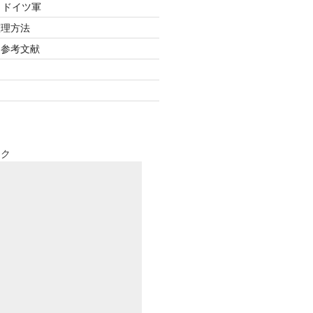
Ⅱドイツ軍
整理方法
：参考文献
文
ンク