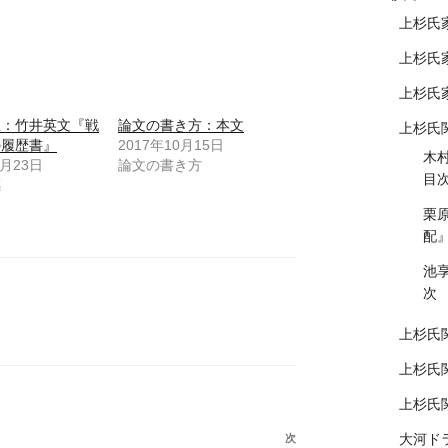
上杉氏
上杉氏
上杉氏
想：竹井英文『戦
論文の書き方：本文
上杉氏
の履歴書』
2017年10月15日
木
2月23日
論文の書き方
目
感
栗
配
池
次
上杉氏
上杉氏
上杉氏
大河ド
次
次