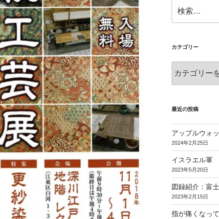
検
索:
カテゴリー
カ
テ
ゴ
リ
ー
最近の投稿
アップルウォ
2024年2月25日
イスラエル軍 
2023年5月20日
図録紹介：富
2023年2月15日
指が痛くなっ