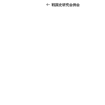
稿
の
戦国史研究会例会
投
ナ
稿
ビ
ゲ
ー
シ
ョ
ン