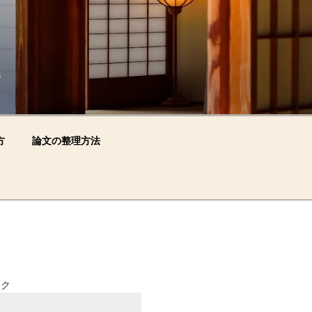
。
方
論文の整理方法
ンク