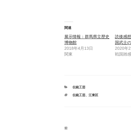
関連
展示情報：群馬県立歴史
読後感
博物館
国武士
2018年4月13日
2020年
関東
戦国雑
カ
伝統工芸
テ
タ
伝統工芸
、
江東区
ゴ
グ
リ
ー
投
前
前