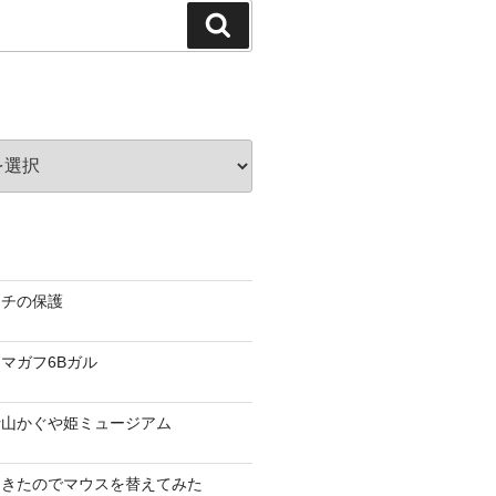
検
索
ッチの保護
マガフ6Bガル
士山かぐや姫ミュージアム
てきたのでマウスを替えてみた