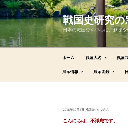
コ
ン
テ
戦国史研究の
ン
日本の戦国史を中心に、趣味や
ツ
へ
ス
キ
ホーム
戦国大名
戦国
ッ
プ
展示情報
展示図録
投
2018年10月4日
投稿者:
クマさん
稿
日:
こんにちは、不識庵です。